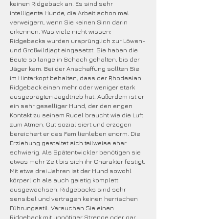
keinen Ridgeback an. Es sind sehr
intelligente Hunde, die Arbeit schon mal
verweigern, wenn Sie keinen Sinn darin
erkennen. Was viele nicht wissen:
Ridgebacks wurden ursprünglich zur Löwen-
und Großwildjagt eingesetzt. Sie haben die
Beute so lange in Schach gehalten, bis der
Jäger kam. Bei der Anschaffung sollten Sie
im Hinterkopf behalten, dass der Rhodesian
Ridgeback einen mehr oder weniger stark
ausgeprägten Jagdtrieb hat. Außerdem ist er
ein sehr geselliger Hund, der den engen
Kontakt zu seinem Rudel braucht wie die Luft
zum Atmen. Gut sozialisiert und erzogen
bereichert er das Familienleben enorm. Die
Erziehung gestaltet sich teilweise eher
schwierig. Als Spätentwickler benötigen sie
etwas mehr Zeit bis sich ihr Charakter festigt.
Mit etwa drei Jahren ist der Hund sowohl
körperlich als auch geistig komplett
ausgewachsen. Ridgebacks sind sehr
sensibel und vertragen keinen herrischen
Führungsstil. Versuchen Sie einen
Ridgeback mit unnötiger Strenge oder gar