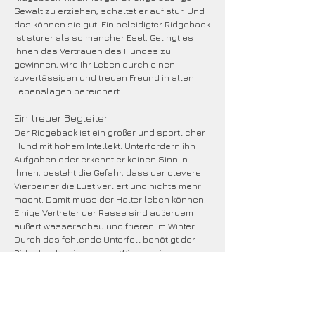
Gewalt zu erziehen, schaltet er auf stur. Und
das können sie gut. Ein beleidigter Ridgeback
ist sturer als so mancher Esel. Gelingt es
Ihnen das Vertrauen des Hundes zu
gewinnen, wird Ihr Leben durch einen
zuverlässigen und treuen Freund in allen
Lebenslagen bereichert.
Ein treuer Begleiter
Der Ridgeback ist ein großer und sportlicher
Hund mit hohem Intellekt. Unterfordern ihn
Aufgaben oder erkennt er keinen Sinn in
ihnen, besteht die Gefahr, dass der clevere
Vierbeiner die Lust verliert und nichts mehr
macht. Damit muss der Halter leben können.
Einige Vertreter der Rasse sind außerdem
äußert wasserscheu und frieren im Winter.
Durch das fehlende Unterfell benötigt der
Ridgeback bei strengen Wintern einen
Mantel. Die Hunde lieben es, ausgiebig im
Schnee oder Sand zu toben. Durch die
sportliche Statur eignen sich die Hunde für
viele Sportarten. Durch das schnelle